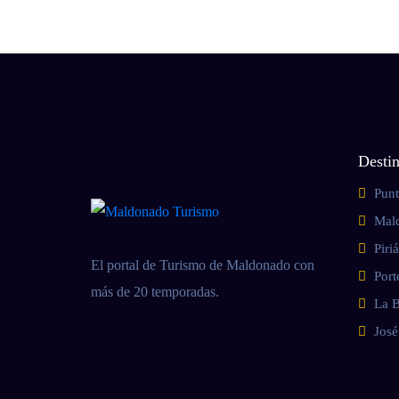
Desti
Punt
Mal
Piri
El portal de Turismo de Maldonado con
Port
más de 20 temporadas.
La B
José