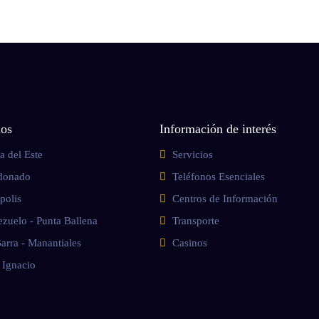
nos
Información de interés
a del Este
Servicios
donado
Teléfonos Esenciales
ápolis
Centros de Información
ezuelo - Punta Ballena
Transporte
arra - Manantiales
Casinos
 Ignacio