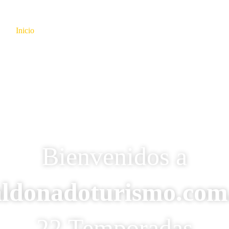
Inicio
Atracciones
Destinos
Info de Interés
No
Bienvenidos a
ldonadoturismo.com
22 Temporadas